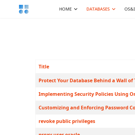
HOME
DATABASES
OS&
Title
Articles
Protect Your Database Behind a Wall of 
Implementing Security Policies Using Or
Customizing and Enforcing Password Com
revoke public privileges
proxy user oracle