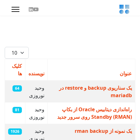
زبان خود را انتخ
نمایش #
کلیک
عنوان
نویسنده
ها
مقالات
یک سناریوی backup و restore در
وحید
64
mariadb
نوروزی
راه‌اندازی دیتابیس Oracle از بکاپ
وحید
81
Standby (RMAN) روی سرور جدید
نوروزی
یک نمونه از rman backup
وحید
1926
نوروزی